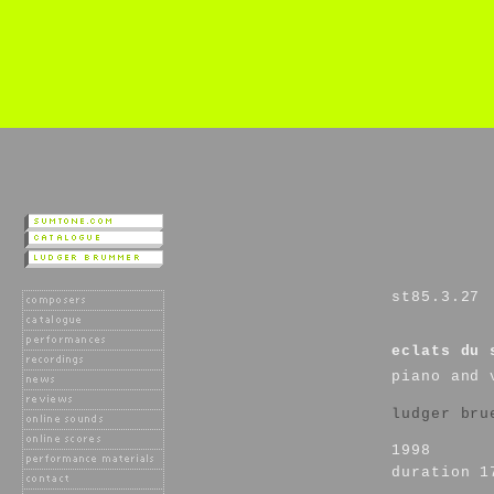
st85.3.27
eclats du 
piano and 
ludger bru
1998
duration 1