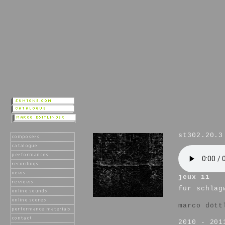
st302.20.3
jeux ii
für schlag
marco dött
2010 - 201