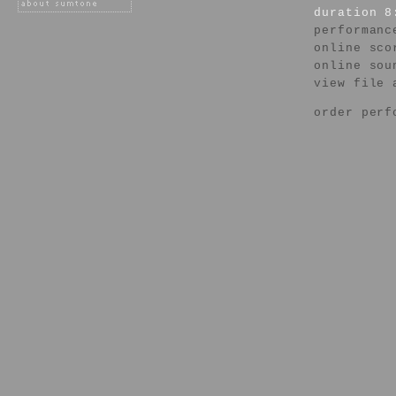
duration 8
performanc
online sco
online sou
view file 
order perf