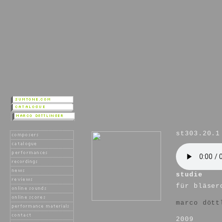
st303.20.1
studie
für bläser
marco dött
2009